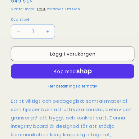
Ordinarie
549 SEK
pris
Skatter ingår.
Frakt
beräknas i kassan.
Kvantitet
Kvantitet
Minska
Öka
kvantitet
kvantitet
för
för
Lägg i varukorgen
Integritetstavla
Integritetstavla
på
på
svenska
svenska
med
med
TAKK
TAKK
–
–
Fler betalningsalternativ
37
37
×
×
Ett tt viktigt och pedagogiskt samtalsmaterial
30
30
som hjälper barn att uttrycka känslor, behov och
cm
cm
gränser på ett tryggt och konkret sätt. Denna
integrity board är designad för att stödja
kommunikation kring kroppslig integritet,